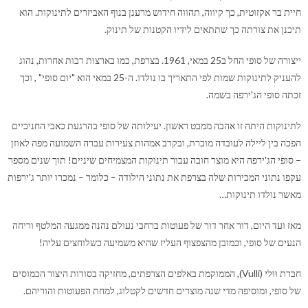
חיית בר אקזוטית, כך קיווה, תהווה חידוש מרענן בנוף האביזרים לתינוקות. הוא
תיכנן את צורתה כך שתתאים לידיו הקטנות של תינוק.
ייצורה של סופי החל ב25 במאי, 1961. בצרפת, כמו בארצות רבות אחרות, נהוג
להעניק לתינוקות שמות לפי התאריך בו נולדו. ה-25 במאי הוא "יום סופי" , וכך
זכתה סופי הג'ירפה בשמה.
לתינוקות היתה זו אהבה ממבט ראשון. יעילותה של סופי בהרגעת כאבי החניכיים
הפכה בין ליילה לעובדה מוכרת, ובקרב אמהות צעירות עברה השמועה מפה לאוזן
– סופי הג'ירפה היא מוצר חובה עבור תינוקות המצמיחים שיניים! תוך שנים מספר
עקפו נתוני המכירות שלה בצרפת את נתוני הילודה – כלומר – נמכרו יותר ג'ירפות
מאשר נולדו תינוקות…
מאז ועד היום, דור אחר דור של פעוטות ברחבי נעולם נהנה ממגעה המלטף וריחה
הנעים של סופי, וכמובן מהצפצוף העליז שהיא משמיעה כשלוחצים עליה!
חברת וּוּלי (Vulli), הממוקמת באלפים הצרפתים, מחזיקה בסודות היצור הכמוסים
של סופי, ומוסיפה מדי שנה מוצרים חדשים לקטלוג, למחת הפעוטות והוריהם.