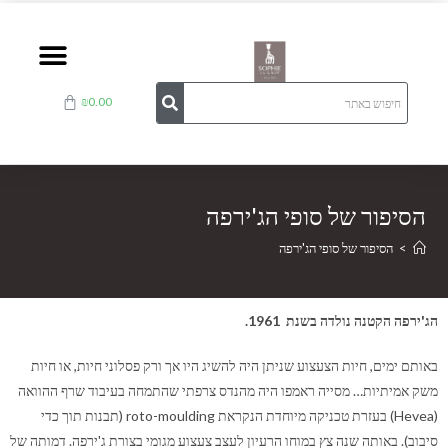
₪
0.00
הסיפור של סופי הג'ירפה
>
הסיפור של סופי הג'ירפה
הג'ירפה הקטנה נולדה בשנת 1961.
באותם ימים, חיות הצעצוע שניתן היה להשיג היו אך ורק פסלוני חיות, או חיות
משק אמיתיות… מסייה ראמפו היה מהנדס צרפתי שהתמחה בעיבוד שרף ההוואה
(Hevea) בעזרת טכניקה מיוחדת הנקראת roto-moulding (תבנות תוך כדי
סיבוב). באותה שנה צץ במוחו הרעיון לעצב צעצוע מגומי בצורת ג'ירפה. דמותה של