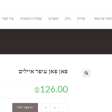
יפור של סופי
אודות
בלוג
מוצרים
שאלות ותשובות
צרו קשר
פאן פאן עופר איילים
🔍
₪
126.00
-
+
הוספה לסל