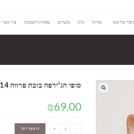
יפור של סופי
אודות
בלוג
מוצרים
שאלות ותשובות
צרו קשר
סופי הג'ירפה בובת פרווה 14 ס"מ
🔍
₪
69.00
-
+
הוספה לסל