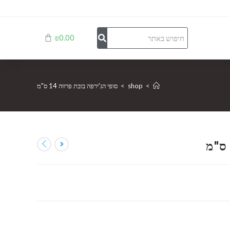
₪
0.00
>
shop
>
סופי הג'ירפה בובת פרווה 14 ס"מ