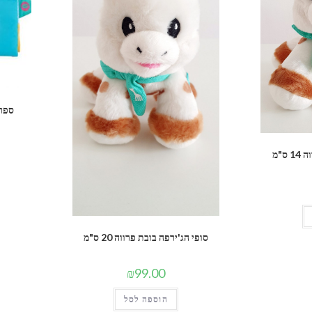
ספר 
ס"מ
סופי הג'ירפה בובת פרווה 20 ס"מ
₪
99.00
הוספה לסל